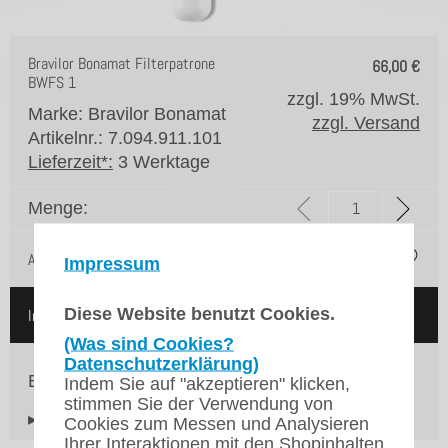
Bravilor Bonamat Filterpatrone
66,00
€
BWFS 1
zzgl. 19% MwSt.
Marke: Bravilor Bonamat
zzgl. Versand
Artikelnr.: 7.094.911.101
Lieferzeit*:
3 Werktage
Menge:
Auf die Merkliste
Impressum
Diese Website benutzt Cookies.
In den Warenkorb
(Was sind Cookies?
Datenschutzerklärung)
Ersatzfilter für BWFS-C-100 (1 Stück)
Indem Sie auf "akzeptieren" klicken,
stimmen Sie der Verwendung von
▸Widerrufsbelehrung
Cookies zum Messen und Analysieren
Ihrer Interaktionen mit den Shopinhalten