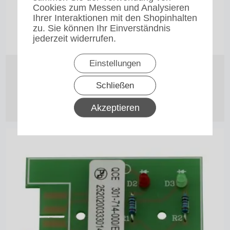
Cookies zum Messen und Analysieren
Ihrer Interaktionen mit den Shopinhalten
zu. Sie können Ihr Einverständnis
jederzeit widerrufen.
Einstellungen
Schalter für die TH-Serie von 1996 bis 2009 Bravilor
Bonamat
Schließen
12,60
€
Akzeptieren
zzgl. 19% MwSt.
zzgl. Versand